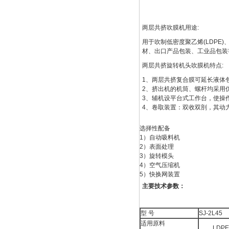
两层共挤吹膜机
用途:
用于吹制低密度聚乙烯(LDPE)
材、出口产品包装、工业品包装
两层共挤旋转机头
吹膜机
特点:
1、两层共挤复合膜可延长液体
2、挤出机的机筒、螺杆均采用
3、辅机设平台式工作台，使操
4、卷取装置：双收双剖，其动
选择性配备
1）自动吸料机
2）表面处理
3）旋转模头
4）空气压缩机
5）快换网装置
主要技术参数：
型 号
SJ-2L45
适用原料
LDPE