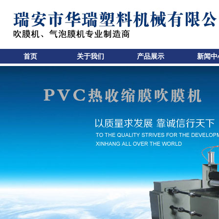
首页
关于我们
产品展示
新闻中