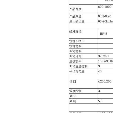
600-1000
产品宽度
产品厚度
0.03-0.20
最大挤出量
60-90kg/hr
螺杆直径
45/45
螺杆长径比
螺杆材料
料筒材料
料筒冷却
370w×2
主机功率
15Kw/15K
料筒温度控制
3
平均耗电量
40
模 口
φ250/200
温度控制
3
风 环
风 机
5.5