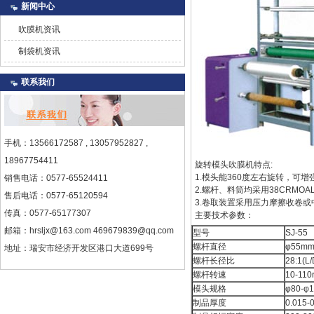
新闻中心
吹膜机资讯
制袋机资讯
联系我们
手机：13566172587 , 13057952827 ,
18967754411
旋转模头
吹膜机
特点:
1.模头能360度左右旋转，可
销售电话：0577-65524411
2.螺杆、料筒均采用38CRM
售后电话：0577-65120594
3.卷取装置采用压力摩擦收卷
传真：0577-65177307
主要技术参数：
邮箱：hrsljx@163.com
469679839@qq.com
型号
SJ-55
螺杆直径
φ55m
地址：瑞安市经济开发区港口大道699号
螺杆长径比
28:1(L/
螺杆转速
10-110
模头规格
φ80-φ
制品厚度
0.015-