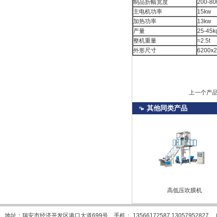
制品折幅宽度
200-8
主电机功率
15kw
加热功率
13kw
产量
25-45k
整机重量
≈2.5t
外形尺寸
6200x
上一个产
其他
同类
产品
机
高速吹膜机
PE热收缩膜吹膜机
高低压吹膜机
地址：瑞安市经济开发区港口大道699号 手机： 13566172587 13057952827 电话